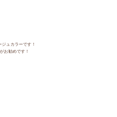
ージュカラーです！
のがお勧めです！
！