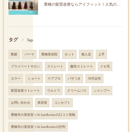
豊橋の髪質改善ならアイフィット！人気の水素トリートメント
タグ
Tags
艶髪
パーマ
豊橋美容院
カット
個人店
上手
プライベートサロン
ストレート
酸性ストレート
クセ毛
カラー
ショート
ケアプロ
パサつき
30代女性
髪質改善ストレート
ウルトワ
クリームバス
シャンプー
お問い合わせ
美容室
コンセプト
豊橋市の美容室･i fit hair&relaxの口コミ情報
豊橋市の美容室･i fit hair&relaxの評判