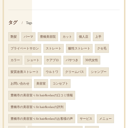
タグ
Tags
艶髪
パーマ
豊橋美容院
カット
個人店
上手
プライベートサロン
ストレート
酸性ストレート
クセ毛
カラー
ショート
ケアプロ
パサつき
30代女性
髪質改善ストレート
ウルトワ
クリームバス
シャンプー
お問い合わせ
美容室
コンセプト
豊橋市の美容室･i fit hair&relaxの口コミ情報
豊橋市の美容室･i fit hair&relaxの評判
豊橋市の美容室･i fit hair&relaxのお客様の声
サービス
メニュー