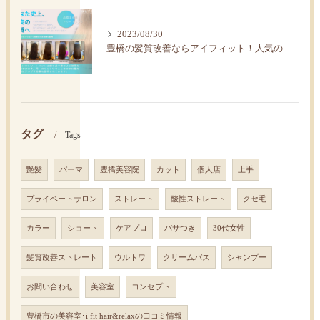
2023/08/30
豊橋の髪質改善ならアイフィット！人気の水素トリートメント
タグ
Tags
艶髪
パーマ
豊橋美容院
カット
個人店
上手
プライベートサロン
ストレート
酸性ストレート
クセ毛
カラー
ショート
ケアプロ
パサつき
30代女性
髪質改善ストレート
ウルトワ
クリームバス
シャンプー
お問い合わせ
美容室
コンセプト
豊橋市の美容室･i fit hair&relaxの口コミ情報