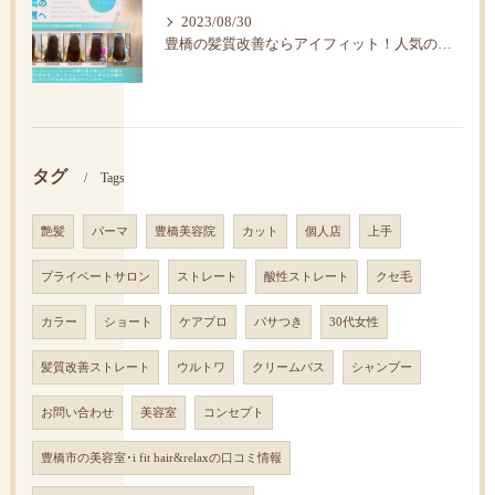
2023/08/30
豊橋の髪質改善ならアイフィット！人気の水素トリートメント
タグ
Tags
艶髪
パーマ
豊橋美容院
カット
個人店
上手
プライベートサロン
ストレート
酸性ストレート
クセ毛
カラー
ショート
ケアプロ
パサつき
30代女性
髪質改善ストレート
ウルトワ
クリームバス
シャンプー
お問い合わせ
美容室
コンセプト
豊橋市の美容室･i fit hair&relaxの口コミ情報