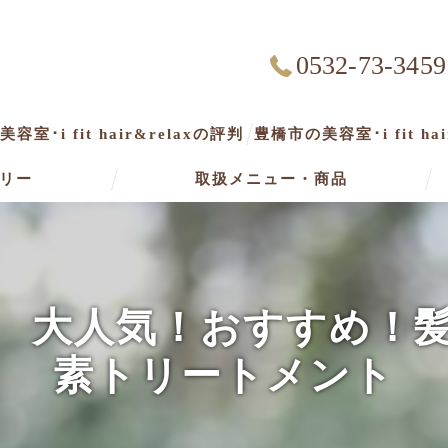
0532-73-3459
容室･i fit hair&relaxの評判
豊橋市の美容室･i fit ha
リー
取扱メニュー・商品
 大人気！おすすめ！
素トリートメント