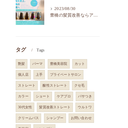
2023/08/30
豊橋の髪質改善ならアイフィット！人気の水素トリートメント
タグ
Tags
艶髪
パーマ
豊橋美容院
カット
個人店
上手
プライベートサロン
ストレート
酸性ストレート
クセ毛
カラー
ショート
ケアプロ
パサつき
30代女性
髪質改善ストレート
ウルトワ
クリームバス
シャンプー
お問い合わせ