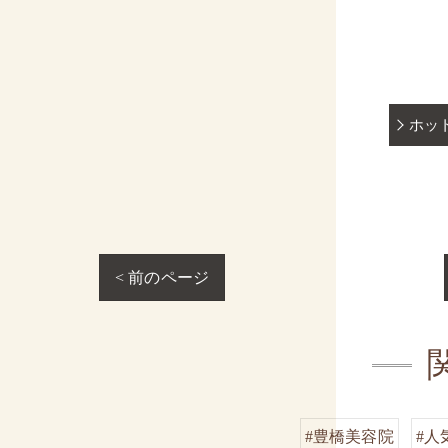
ホッ
< 前のページ
#豊橋美容院
#人