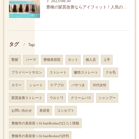
2023/08/30
豊橋の髪質改善ならアイフィット！人気の水素トリートメント
タグ
Tags
艶髪
パーマ
豊橋美容院
カット
個人店
上手
プライベートサロン
ストレート
酸性ストレート
クセ毛
カラー
ショート
ケアプロ
パサつき
30代女性
髪質改善ストレート
ウルトワ
クリームバス
シャンプー
お問い合わせ
美容室
コンセプト
豊橋市の美容室･i fit hair&relaxの口コミ情報
豊橋市の美容室･i fit hair&relaxの評判