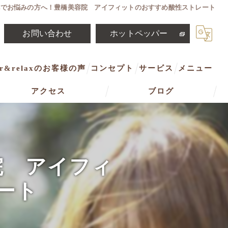
毛でお悩みの方へ！豊橋美容院 アイフィットのおすすめ酸性ストレート
お問い合わせ
ホットペッパー
ir&relaxのお客様の声
コンセプト
サービス
メニュー
アクセス
ブログ
豊橋市の美容室･i fit hair&relaxの口コミ情報
アイフィットヘアアンドリラックス
院 アイフィ
ート