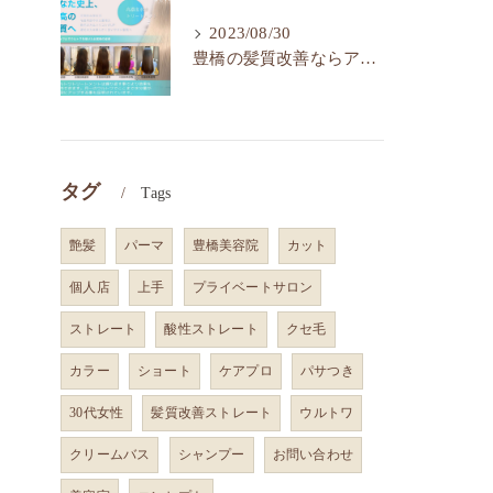
2023/08/30
豊橋の髪質改善ならアイフィット！人気の水素トリートメント
タグ
Tags
艶髪
パーマ
豊橋美容院
カット
個人店
上手
プライベートサロン
ストレート
酸性ストレート
クセ毛
カラー
ショート
ケアプロ
パサつき
30代女性
髪質改善ストレート
ウルトワ
クリームバス
シャンプー
お問い合わせ