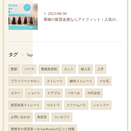
2023/08/30
豊橋の髪質改善ならアイフィット！人気の水素トリートメント
タグ
Tags
艶髪
パーマ
豊橋美容院
カット
個人店
上手
プライベートサロン
ストレート
酸性ストレート
クセ毛
カラー
ショート
ケアプロ
パサつき
30代女性
髪質改善ストレート
ウルトワ
クリームバス
シャンプー
お問い合わせ
美容室
コンセプト
豊橋市の美容室･i fit hair&relaxの口コミ情報