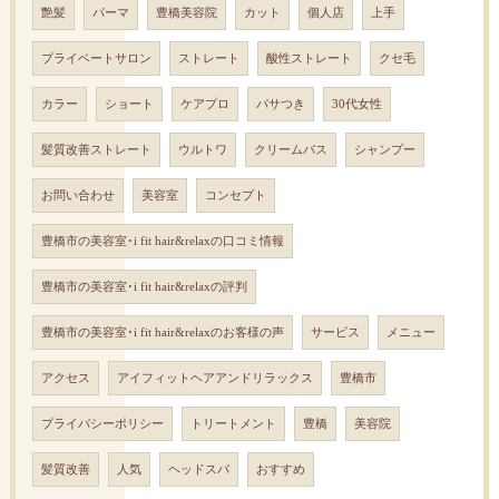
艶髪
パーマ
豊橋美容院
カット
個人店
上手
プライベートサロン
ストレート
酸性ストレート
クセ毛
カラー
ショート
ケアプロ
パサつき
30代女性
髪質改善ストレート
ウルトワ
クリームバス
シャンプー
お問い合わせ
美容室
コンセプト
豊橋市の美容室･i fit hair&relaxの口コミ情報
豊橋市の美容室･i fit hair&relaxの評判
豊橋市の美容室･i fit hair&relaxのお客様の声
サービス
メニュー
アクセス
アイフィットヘアアンドリラックス
豊橋市
プライバシーポリシー
トリートメント
豊橋
美容院
髪質改善
人気
ヘッドスパ
おすすめ