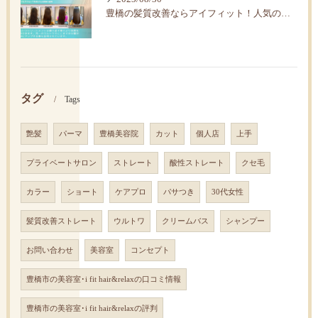
豊橋の髪質改善ならアイフィット！人気の水素トリートメント
タグ
Tags
艶髪
パーマ
豊橋美容院
カット
個人店
上手
プライベートサロン
ストレート
酸性ストレート
クセ毛
カラー
ショート
ケアプロ
パサつき
30代女性
髪質改善ストレート
ウルトワ
クリームバス
シャンプー
お問い合わせ
美容室
コンセプト
豊橋市の美容室･i fit hair&relaxの口コミ情報
豊橋市の美容室･i fit hair&relaxの評判