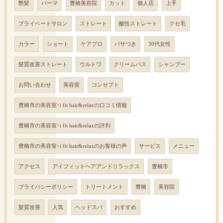
艶髪
パーマ
豊橋美容院
カット
個人店
上手
プライベートサロン
ストレート
酸性ストレート
クセ毛
カラー
ショート
ケアプロ
パサつき
30代女性
髪質改善ストレート
ウルトワ
クリームバス
シャンプー
お問い合わせ
美容室
コンセプト
豊橋市の美容室･i fit hair&relaxの口コミ情報
豊橋市の美容室･i fit hair&relaxの評判
豊橋市の美容室･i fit hair&relaxのお客様の声
サービス
メニュー
アクセス
アイフィットヘアアンドリラックス
豊橋市
プライバシーポリシー
トリートメント
豊橋
美容院
髪質改善
人気
ヘッドスパ
おすすめ