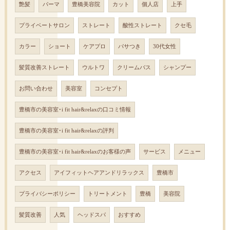
艶髪
パーマ
豊橋美容院
カット
個人店
上手
プライベートサロン
ストレート
酸性ストレート
クセ毛
カラー
ショート
ケアプロ
パサつき
30代女性
髪質改善ストレート
ウルトワ
クリームバス
シャンプー
お問い合わせ
美容室
コンセプト
豊橋市の美容室･i fit hair&relaxの口コミ情報
豊橋市の美容室･i fit hair&relaxの評判
豊橋市の美容室･i fit hair&relaxのお客様の声
サービス
メニュー
アクセス
アイフィットヘアアンドリラックス
豊橋市
プライバシーポリシー
トリートメント
豊橋
美容院
髪質改善
人気
ヘッドスパ
おすすめ