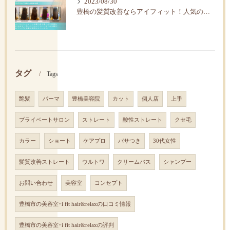
2023/08/30
豊橋の髪質改善ならアイフィット！人気の水素トリートメント
タグ
Tags
艶髪
パーマ
豊橋美容院
カット
個人店
上手
プライベートサロン
ストレート
酸性ストレート
クセ毛
カラー
ショート
ケアプロ
パサつき
30代女性
髪質改善ストレート
ウルトワ
クリームバス
シャンプー
お問い合わせ
美容室
コンセプト
豊橋市の美容室･i fit hair&relaxの口コミ情報
豊橋市の美容室･i fit hair&relaxの評判