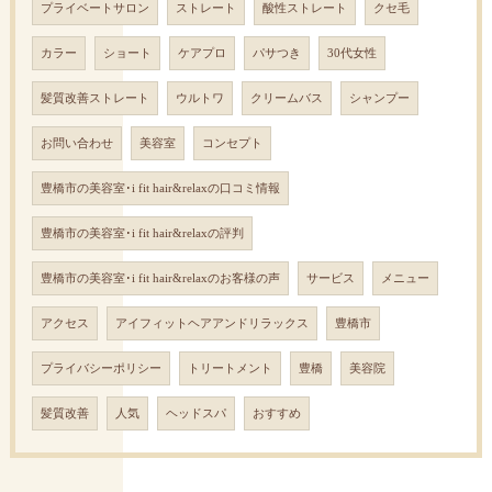
プライベートサロン
ストレート
酸性ストレート
クセ毛
カラー
ショート
ケアプロ
パサつき
30代女性
髪質改善ストレート
ウルトワ
クリームバス
シャンプー
お問い合わせ
美容室
コンセプト
豊橋市の美容室･i fit hair&relaxの口コミ情報
豊橋市の美容室･i fit hair&relaxの評判
豊橋市の美容室･i fit hair&relaxのお客様の声
サービス
メニュー
アクセス
アイフィットヘアアンドリラックス
豊橋市
プライバシーポリシー
トリートメント
豊橋
美容院
髪質改善
人気
ヘッドスパ
おすすめ