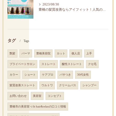
2023/08/30
豊橋の髪質改善ならアイフィット！人気の水素トリートメント
タグ
Tags
艶髪
パーマ
豊橋美容院
カット
個人店
上手
プライベートサロン
ストレート
酸性ストレート
クセ毛
カラー
ショート
ケアプロ
パサつき
30代女性
髪質改善ストレート
ウルトワ
クリームバス
シャンプー
お問い合わせ
美容室
コンセプト
豊橋市の美容室･i fit hair&relaxの口コミ情報